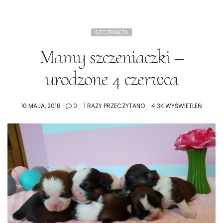
SZCZENIĘTA
Mamy szczeniaczki –
urodzone 4 czerwca
P
10 MAJA, 2018
0
1 RAZY PRZECZYTANO
4.3K WYŚWIETLEŃ
O
S
T
E
D
O
N