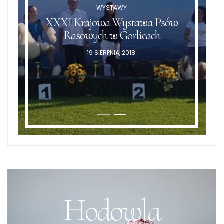
WYSTAWY
XXXI Krajowa Wystawa Psów
Rasowych w Gorlicach
POSTED
19 SIERPNIA, 2018
ON
Hodowla